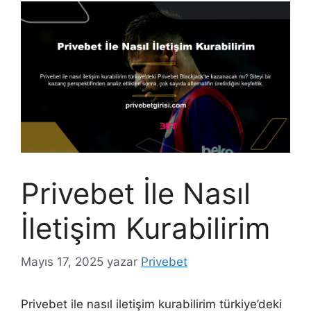
Privebet İle Nasıl
İletişim Kurabilirim
Mayıs 17, 2025
yazar
Privebet
Privebet ile nasıl iletişim kurabilirim türkiye’deki