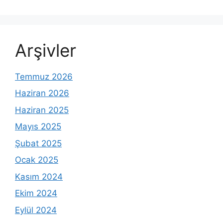
Arşivler
Temmuz 2026
Haziran 2026
Haziran 2025
Mayıs 2025
Şubat 2025
Ocak 2025
Kasım 2024
Ekim 2024
Eylül 2024