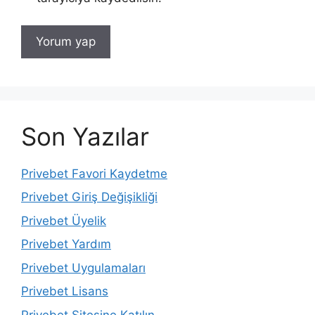
Son Yazılar
Privebet Favori Kaydetme
Privebet Giriş Değişikliği
Privebet Üyelik
Privebet Yardım
Privebet Uygulamaları
Privebet Lisans
Privebet Sitesine Katılın