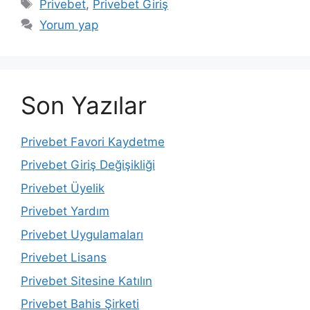
Etiketler
Privebet
,
Privebet Giriş
Yorum yap
Son Yazılar
Privebet Favori Kaydetme
Privebet Giriş Değişikliği
Privebet Üyelik
Privebet Yardım
Privebet Uygulamaları
Privebet Lisans
Privebet Sitesine Katılın
Privebet Bahis Şirketi