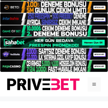
İçeriğe
atla
Menü