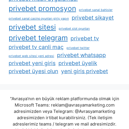
privebet promosyon
privebet sanal bahisler
privebet sikayet
privebet sanal casino oyunları giriş yapın
privebet sitesi
privebet slot oyunları
privebet telegram
privebet tv
privebet tv canli maç
privebet twitter
privebet whatsapp
privebet web sitesi yeni adresi
privebet yeni giris
privebet üyelik
privebet üyesi olun
yeni giris privebet
"Avrasya'nın en büyük reklam platformunda olmak için
Microsoft Teams:
reklam@avrasyamarketing.com
adresimizden veya Telegram: @Avrasyamarketing
adresimizden irtibat kurabilirsiniz. (Tek iletişim
adreslerimiz teams / telegram ve mail adresimizdir.