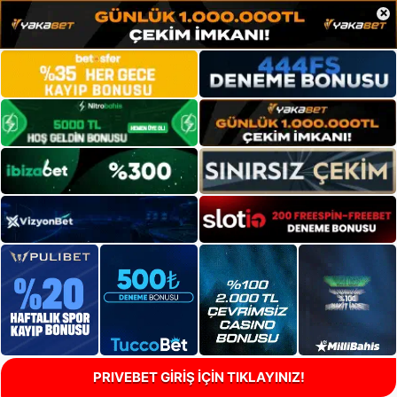
×
PRIVEBET GİRİŞ İÇİN TIKLAYINIZ!