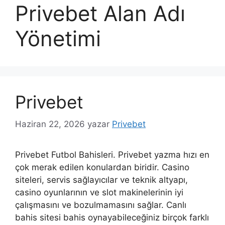
Privebet Alan Adı
Yönetimi
Privebet
Haziran 22, 2026
yazar
Privebet
Privebet Futbol Bahisleri. Privebet yazma hızı en
çok merak edilen konulardan biridir. Casino
siteleri, servis sağlayıcılar ve teknik altyapı,
casino oyunlarının ve slot makinelerinin iyi
çalışmasını ve bozulmamasını sağlar. Canlı
bahis sitesi bahis oynayabileceğiniz birçok farklı