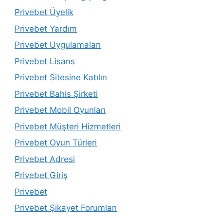
Privebet Üyelik
Privebet Yardım
Privebet Uygulamaları
Privebet Lisans
Privebet Sitesine Katılın
Privebet Bahis Şirketi
Privebet Mobil Oyunları
Privebet Müşteri Hizmetleri
Privebet Oyun Türleri
Privebet Adresi
Privebet Giriş
Privebet
Privebet Şikayet Forumları