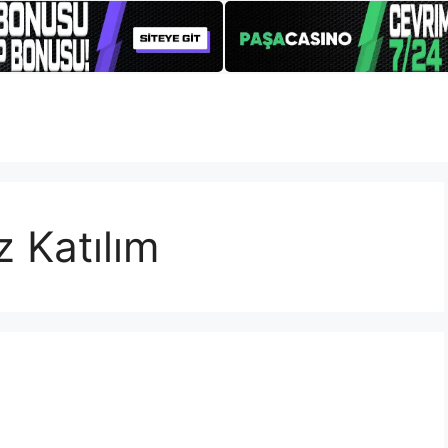
z Katılım