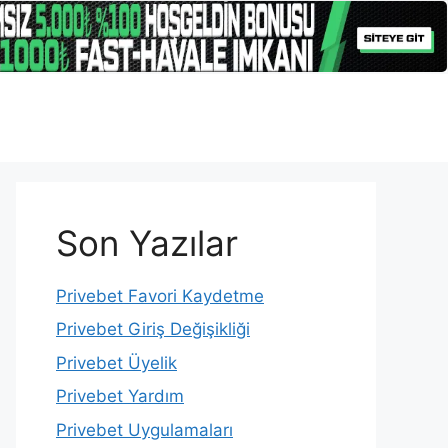
Son Yazılar
Privebet Favori Kaydetme
Privebet Giriş Değişikliği
Privebet Üyelik
Privebet Yardım
Privebet Uygulamaları