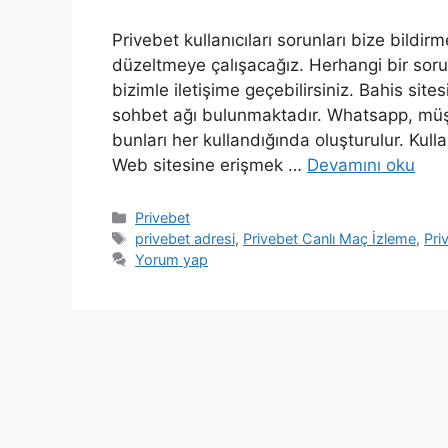
Privebet kullanıcıları sorunları bize bildir
düzeltmeye çalışacağız. Herhangi bir sorun
bizimle iletişime geçebilirsiniz. Bahis sites
sohbet ağı bulunmaktadır. Whatsapp, müşter
bunları her kullandığında oluşturulur. Kull
Web sitesine erişmek …
Devamını oku
Kategoriler
Privebet
Etiketler
privebet adresi
,
Privebet Canlı Maç İzleme
,
Pri
Yorum yap