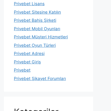
Privebet Lisans
Privebet Sitesine Katılın
Privebet Bahis Şirketi
Privebet Mobil Oyunları
Privebet Müşteri Hizmetleri
Privebet Oyun Türleri
Privebet Adresi
Privebet Giriş
Privebet
Privebet Şikayet Forumları