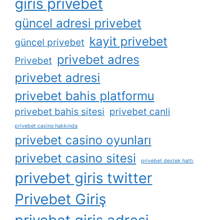
giris privebet
güncel adresi privebet
kayit privebet
güncel privebet
privebet adres
Privebet
privebet adresi
privebet bahis platformu
privebet bahis sitesi
privebet canli
privebet casino hakkında
privebet casino oyunları
privebet casino sitesi
privebet destek hattı
privebet giris twitter
Privebet Giriş