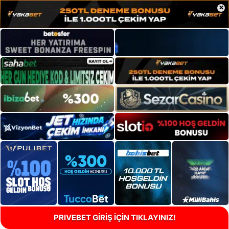
×
PRIVEBET GİRİŞ İÇİN TIKLAYINIZ!