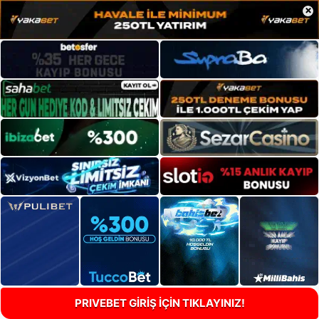
×
PRIVEBET GİRİŞ İÇİN TIKLAYINIZ!